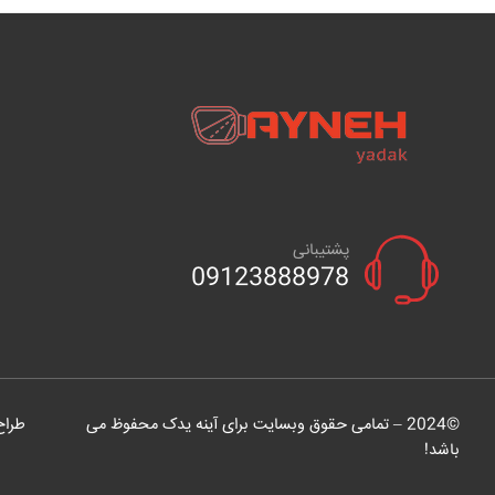
پشتیبانی
09123888978
©
2024
– تمامی حقوق وبسایت برای آینه یدک محفوظ می
طراح
باشد!