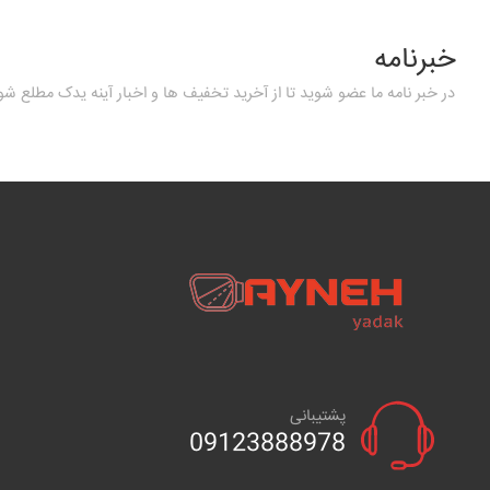
خبرنامه
در خبر نامه ما عضو شوید تا از آخرید تخفیف ها و اخبار آینه یدک مطلع شو
پشتیبانی
09123888978