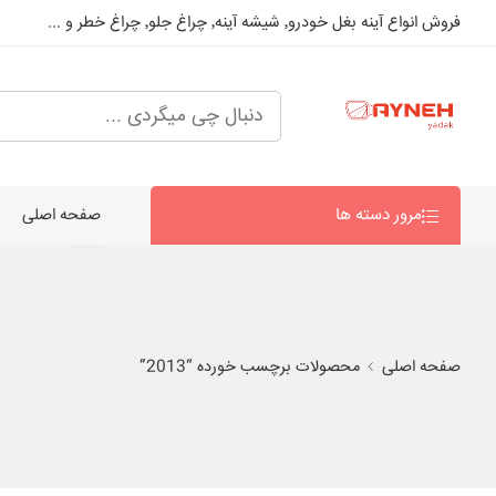
فروش انواع آینه بغل خودرو٬ شیشه آینه٬ چراغ جلو٬ چراغ خطر و ...
مرور دسته ها
صفحه اصلی
صفحه اصلی
محصولات برچسب خورده “2013”