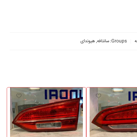
ه
Groups:
سانتافه
,
هیوندای