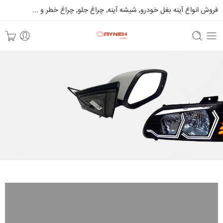
فروش انواع آینه بغل خودرو٬ شیشه آینه٬ چراغ جلو٬ چراغ خطر و ...
صفحه اصلی